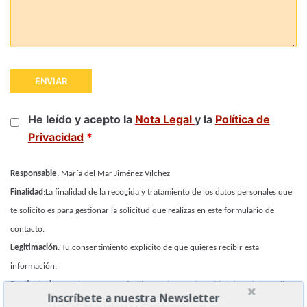
He leído y acepto la
Nota Legal
y la
Política de
Privacidad
*
Responsable
: María del Mar Jiménez Vílchez
Finalidad
:La finalidad de la recogida y tratamiento de los datos personales que
te solicito es para gestionar la solicitud que realizas en este formulario de
contacto.
Legitimación
: Tu consentimiento explícito de que quieres recibir esta
información.
Destinatarios
:Los datos que me facilitas están en mi servidor de web y email
Inscríbete a nuestra Newsletter
OVH que cumple la RGPD. Al cumplimentar este formulario consientes que mis