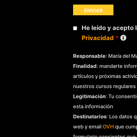
He leído y acepto 
Privacidad
*
Responsable
: María del 
Finalidad
: mandarte infor
artículos y próximas activ
nuestros cursos regulares 
Legitimación
: Tu consenti
esta información
Destinatarios
: Los datos q
web y email
OVH
que cump
formulario consientes que