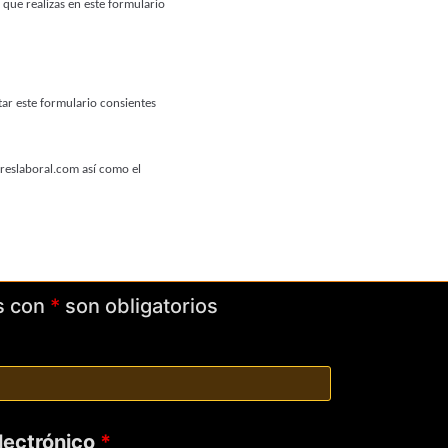
d que realizas en este formulario
ar este formulario consientes
treslaboral.com así como el
s con
*
son obligatorios
electrónico
*