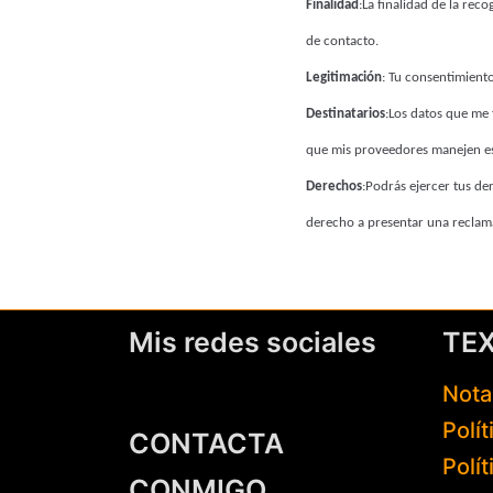
Finalidad
:La finalidad de la reco
de contacto.
Legitimación
: Tu consentimiento
Destinatarios
:Los datos que me 
que mis proveedores manejen es
Derechos
:Podrás ejercer tus de
derecho a presentar una reclama
Mis redes sociales
TE
Nota
Polí
CONTACTA
Polí
CONMIGO