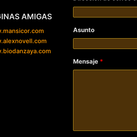
GINAS AMIGAS
Asunto
.mansicor.com
alexnovell.com
.biodanzaya.com
Mensaje
*