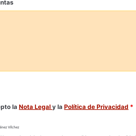
untas
epto la
Nota Legal
y la
Política de Privacidad
*
énez Vílchez