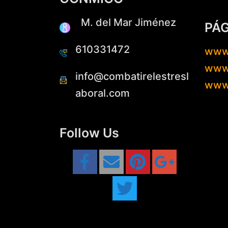
M. del Mar Jiménez
PÁ
610331472
www
www.
info@combatirelestresl
www
aboral.com
Follow Us