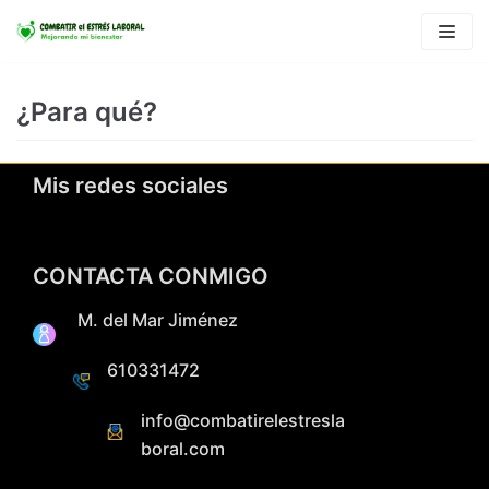
Saltar
al
contenido
¿Para qué?
Mis redes sociales
CONTACTA CONMIGO
M. del Mar Jiménez
610331472
info@combatirelestresla
boral.com