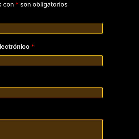
s con
*
son obligatorios
electrónico
*