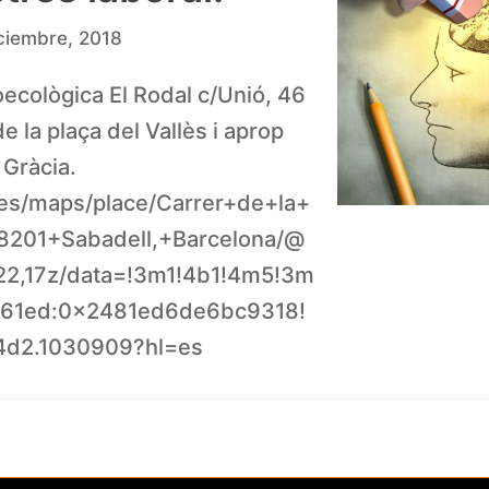
ciembre, 2018
oecològica El Rodal c/Unió, 46
e la plaça del Vallès i aprop
 Gràcia.
.es/maps/place/Carrer+de+la+
201+Sabadell,+Barcelona/@
22,17z/data=!3m1!4b1!4m5!3m
061ed:0x2481ed6de6bc9318!
4d2.1030909?hl=es