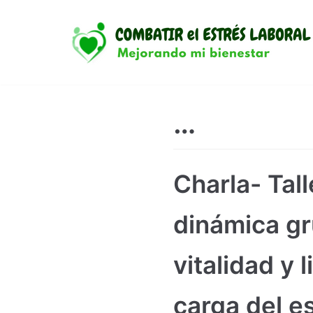
Saltar
al
contenido
…
Charla- Tall
dinámica gr
vitalidad y 
carga del es