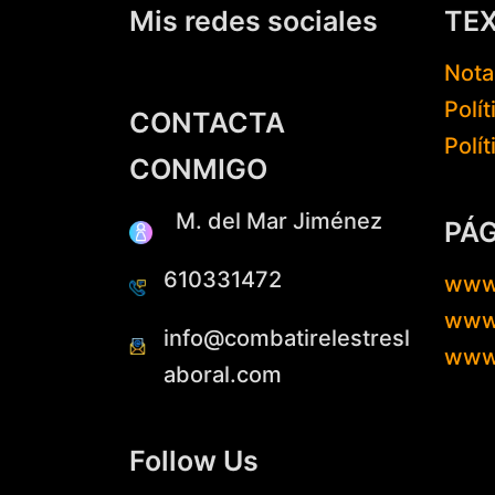
Mis redes sociales
TE
Nota
Polí
CONTACTA
Polí
CONMIGO
M. del Mar Jiménez
PÁ
610331472
www
www.
info@combatirelestresl
www
aboral.com
Follow Us