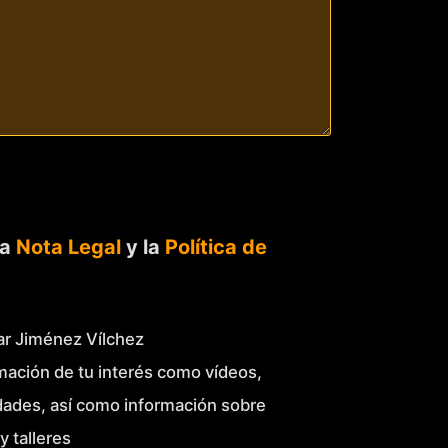
la
Nota Legal
y la
Política de
Mar Jiménez Vílchez
mación de tu interés como vídeos,
idades, así como información sobre
y talleres