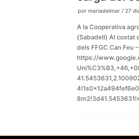
por
mariadelmar
27 di
A la Cooperativa agr
(Sabadell) Al costat d
dels FFGC Can Feu –
https://www.google
Uni%C3%B3,+46,+08
41.5453631,2.10090
4!1s0x12a494fef6e
8m2!3d41.5453631!