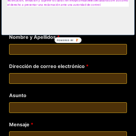
rectificación, limitación y suprimir los datos en info@combatirelestreslaboral.com así como
www.alexnovell.com
el derecho a presentar una reclamación ante una autoridad de control.
www.biodanzaya.com
Los campos marcados con
*
son obligatorios
Nombre y Apellidos
*
POWERED BY
Dirección de correo electrónico
*
Asunto
Mensaje
*