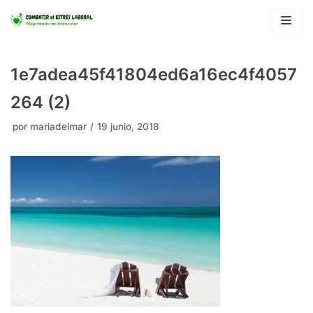
Saltar
al
contenido
1e7adea45f41804ed6a16ec4f4057
264 (2)
por
mariadelmar
19 junio, 2018