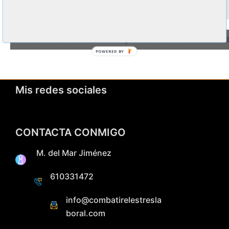
«
Sesión bierta de Biodanza para liberar el estrés laboral
POWERED BY
Mis redes sociales
CONTACTA CONMIGO
M. del Mar Jiménez
610331472
info@combatirelestresla
boral.com