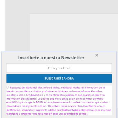
Inscríbete a nuestra Newsletter
Sign up today for free and be the first to get notified on new
updates.
SUBSCRÍBETE AHORA
Responsable: María del Mar Jiménez Vílchez Finalidad: mandarte información de tu
interés como vídeos, artículos y próximas actividades, así como información sobre
nuestros cursos. Legitimación: Tu consentimiento explícito de que quieres recibir esta
información Destinatarios: Los datos que me facilitas están en mi servidor de web y
email OVH que cumple la RGPD. Al cumplimentar este formulario consientes que ambos
proveedores manejen estos datos. Derechos: Podrás ejercer tus derechos de acceso,
rectificación, limitación y suprimir los datos en info@combatirelestreslaboral.com así como
el derecho a presentar una reclamación ante una autoridad de control.