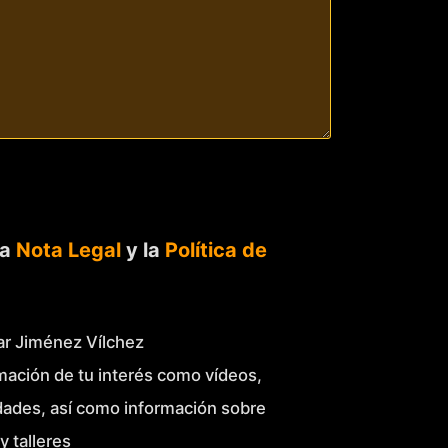
la
Nota Legal
y la
Política de
Mar Jiménez Vílchez
mación de tu interés como vídeos,
idades, así como información sobre
y talleres