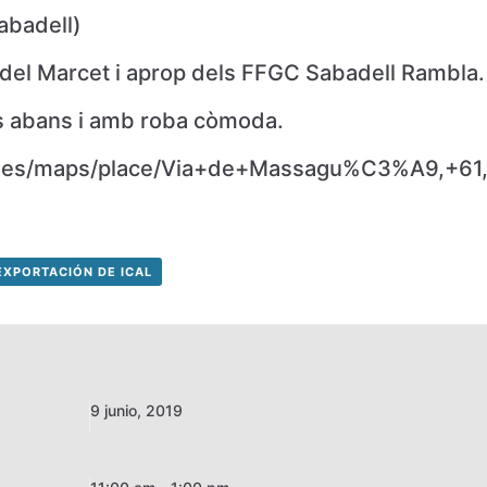
abadell)
a del Marcet i aprop dels FFGC Sabadell Rambla.
s abans i amb roba còmoda.
e.es/maps/place/Via+de+Massagu%C3%A9,+61,
EXPORTACIÓN DE ICAL
9 junio, 2019