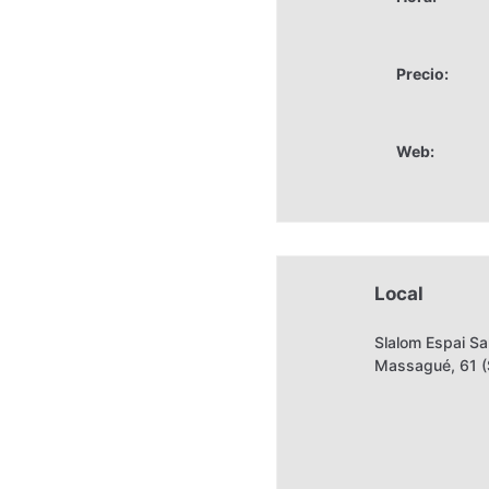
Precio:
Web:
Local
Slalom Espai Sa
Massagué, 61 (