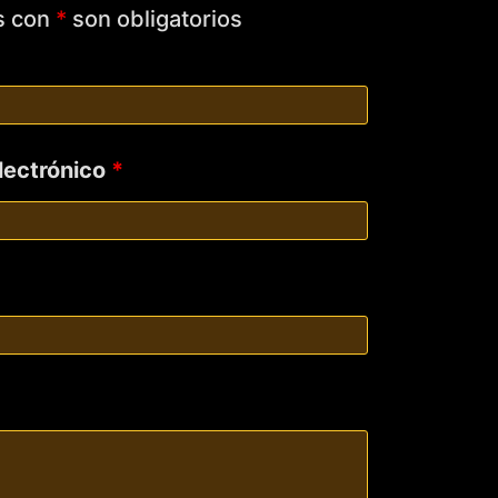
s con
*
son obligatorios
electrónico
*