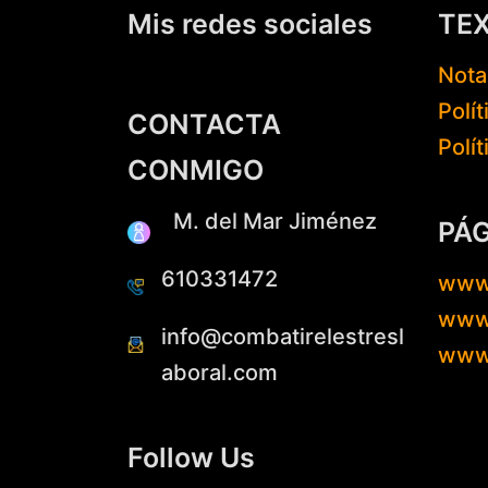
Mis redes sociales
TE
Nota
Polí
CONTACTA
Polí
CONMIGO
M. del Mar Jiménez
PÁ
610331472
www
www.
info@combatirelestresl
www
aboral.com
Follow Us