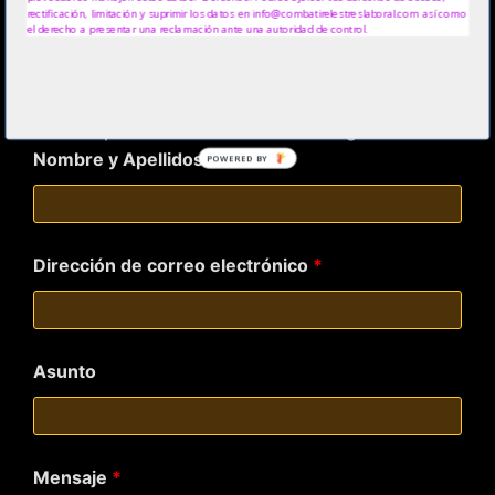
www.mansicor.com
rectificación, limitación y suprimir los datos en info@combatirelestreslaboral.com así como
el derecho a presentar una reclamación ante una autoridad de control.
www.alexnovell.com
www.biodanzaya.com
Los campos marcados con
*
son obligatorios
Nombre y Apellidos
*
POWERED BY
Dirección de correo electrónico
*
Asunto
Mensaje
*