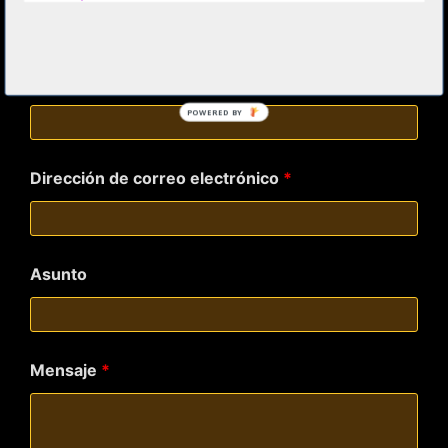
Los campos marcados con
*
son obligatorios
Nombre y Apellidos
*
POWERED BY
Dirección de correo electrónico
*
Asunto
Mensaje
*