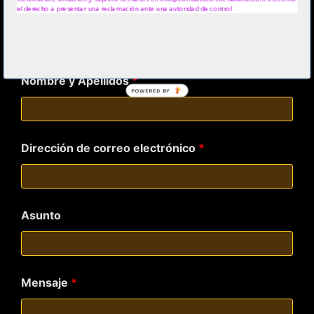
www.alexnovell.com
el derecho a presentar una reclamación ante una autoridad de control.
www.biodanzaya.com
Los campos marcados con
*
son obligatorios
Nombre y Apellidos
*
POWERED BY
Dirección de correo electrónico
*
Asunto
Mensaje
*