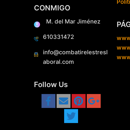
Polí
CONMIGO
M. del Mar Jiménez
PÁ
610331472
www
www.
info@combatirelestresl
www
aboral.com
Follow Us