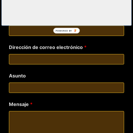
Los campos marcados con
*
son obligatorios
Nombre y Apellidos
*
POWERED BY
Dirección de correo electrónico
*
Asunto
Mensaje
*