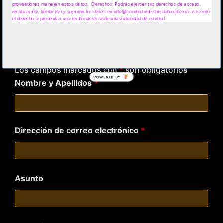
proveedores manejen estos datos. Derechos: Podrás ejercer tus derechos de acceso,
rectificación, limitación y suprimir los datos en info@combatirelestreslaboral.com así como
www.mansicor.com
el derecho a presentar una reclamación ante una autoridad de control.
www.alexnovell.com
www.biodanzaya.com
Los campos marcados con
*
son obligatorios
POWERED BY
Nombre y Apellidos
*
Dirección de correo electrónico
*
Asunto