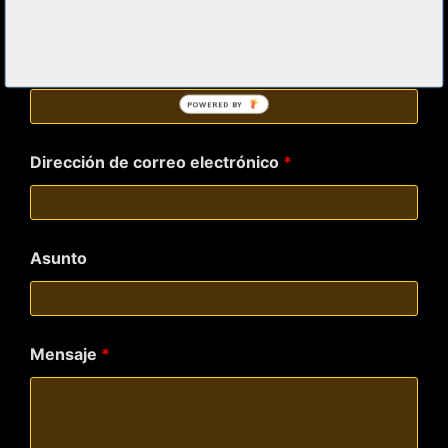
Los campos marcados con
*
son obligatorios
Nombre y Apellidos
*
POWERED BY
Dirección de correo electrónico
*
Asunto
Mensaje
*