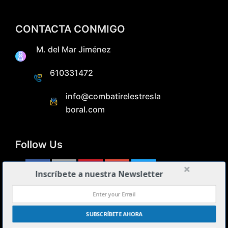
CONTACTA CONMIGO
M. del Mar Jiménez
610331472
info@combatirelestresla
boral.com
Follow Us
Inscríbete a nuestra Newsletter
Sign up today for free and be the first to get notified on new
updates.
TEXTOS LEGALES
SUBSCRÍBETE AHORA