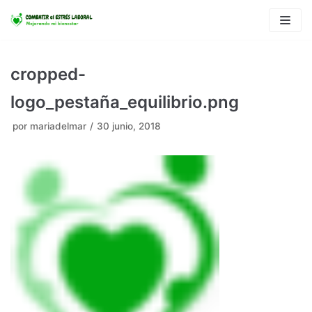
Saltar
al
contenido
cropped-
logo_pestaña_equilibrio.png
por
mariadelmar
30 junio, 2018