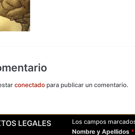
omentario
estar
conectado
para publicar un comentario.
Los campos marcado
XTOS LEGALES
Nombre y Apellidos
*