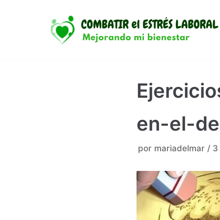
Saltar
al
contenido
Ejercici
en-el-de
por
mariadelmar
3