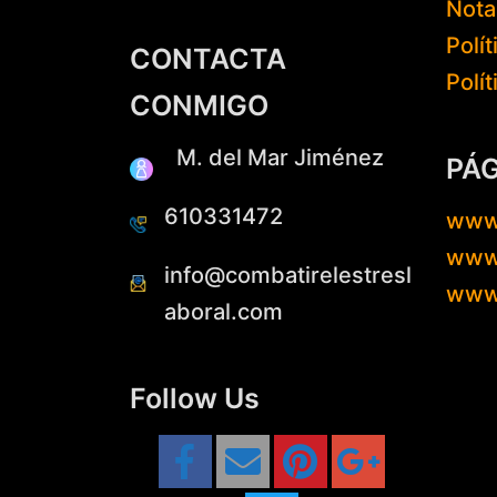
Nota
Polí
CONTACTA
Polí
CONMIGO
M. del Mar Jiménez
PÁ
610331472
www
www.
info@combatirelestresl
www
aboral.com
Follow Us