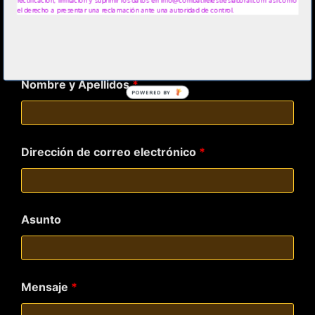
www.alexnovell.com
el derecho a presentar una reclamación ante una autoridad de control.
www.biodanzaya.com
Los campos marcados con
*
son obligatorios
Nombre y Apellidos
*
POWERED BY
Dirección de correo electrónico
*
Asunto
Mensaje
*