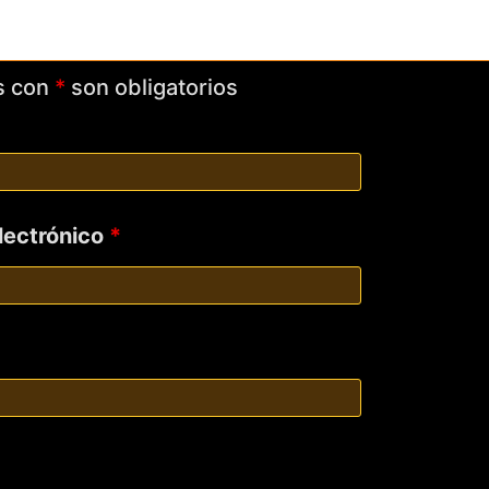
s con
*
son obligatorios
electrónico
*