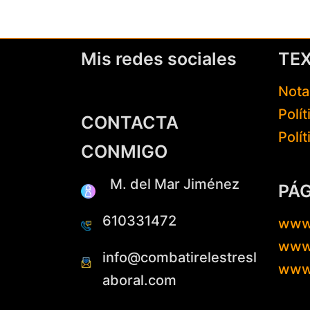
Mis redes sociales
TE
Nota
Polí
CONTACTA
Polí
CONMIGO
M. del Mar Jiménez
PÁ
610331472
www
www.
info@combatirelestresl
www
aboral.com