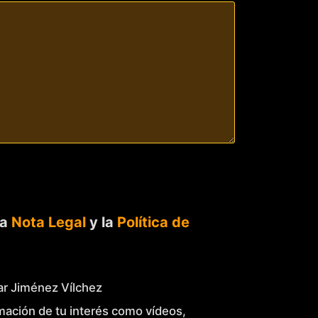
la
Nota Legal
y la
Política de
Mar Jiménez Vílchez
mación de tu interés como vídeos,