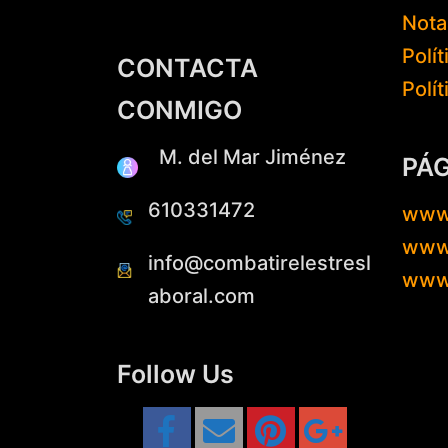
Nota
Polí
CONTACTA
Polí
CONMIGO
M. del Mar Jiménez
PÁ
610331472
www
www.
info@combatirelestresl
www
aboral.com
Follow Us