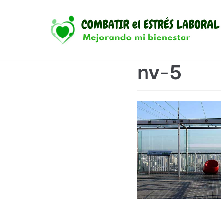
Saltar
al
contenido
nv-5