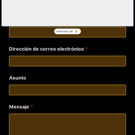
Los campos marcados con
*
son obligatorios
Nombre y Apellidos
*
POWERED BY
Dirección de correo electrónico
*
Asunto
Mensaje
*