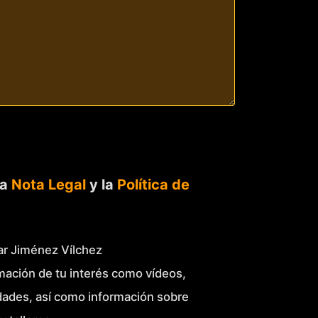
la
Nota Legal
y la
Política de
Mar Jiménez Vílchez
mación de tu interés como vídeos,
idades, así como información sobre