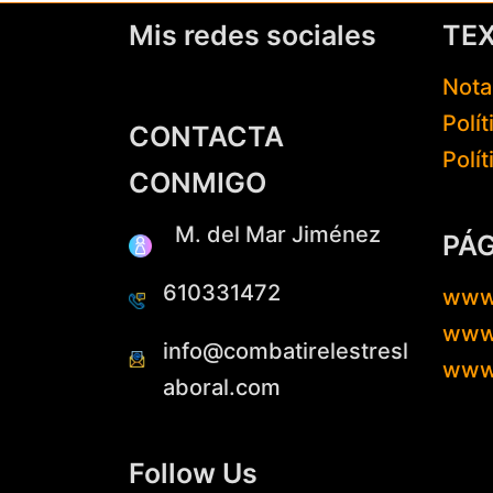
Mis redes sociales
TE
Nota
Polí
CONTACTA
Polí
CONMIGO
M. del Mar Jiménez
PÁ
610331472
www
www.
info@combatirelestresl
www
aboral.com
Follow Us