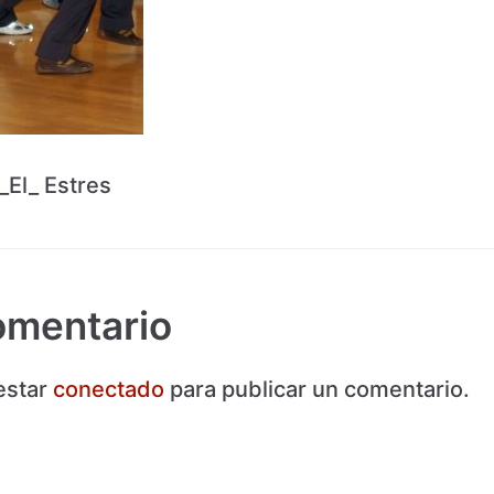
r_El_ Estres
omentario
estar
conectado
para publicar un comentario.