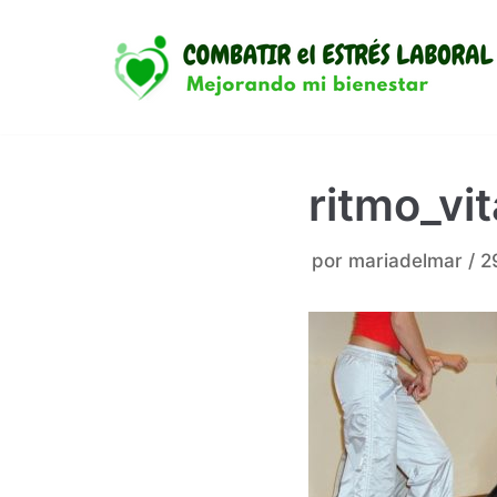
Saltar
al
contenido
ritmo_vit
por
mariadelmar
2