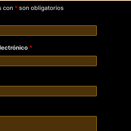
s con
*
son obligatorios
electrónico
*