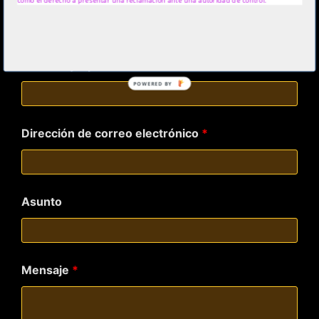
www.biodanzaya.com
Los campos marcados con
*
son obligatorios
Nombre y Apellidos
*
POWERED BY
Dirección de correo electrónico
*
Asunto
Mensaje
*