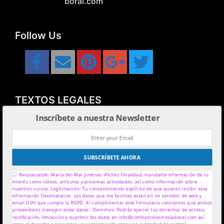
boral.com
Follow Us
TEXTOS LEGALES
Inscríbete a nuestra Newsletter
Nota Legal
Política de Privacidad
Sign up today for free and be the first to get notified on new updates.
Política de Cookies
SUBSCRÍBETE AHORA
Responsable: María del Mar Jiménez Vílchez Finalidad: mandarte información de tu
PÁGINAS AMIGAS
interés como vídeos, artículos y próximas actividades, así como información sobre nuestros
cursos. Legitimación: Tu consentimiento explícito de que quieres recibir esta información
Destinatarios: Los datos que me facilitas están en mi servidor de web y email OVH que
www.mansicor.com
cumple la RGPD. Al cumplimentar este formulario consientes que ambos proveedores
manejen estos datos. Derechos: Podrás ejercer tus derechos de acceso, rectificación,
www.alexnovell.com
limitación y suprimir los datos en info@combatirelestreslaboral.com así como el derecho a
presentar una reclamación ante una autoridad de control.