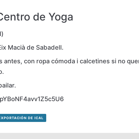
entro de Yoga
l)
Eix Macià de Sabadell.
 antes, con ropa cómoda i calcetines si no que
o.
ailar.
ps/pYBoNF4avv1Z5c5U6
EXPORTACIÓN DE ICAL