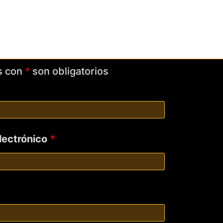
s con
*
son obligatorios
electrónico
*