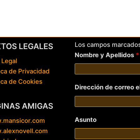
Los campos marcado
XTOS LEGALES
Nombre y Apellidos
*
 Legal
tica de Privacidad
tica de Cookies
Dirección de correo 
GINAS AMIGAS
Asunto
.mansicor.com
alexnovell.com