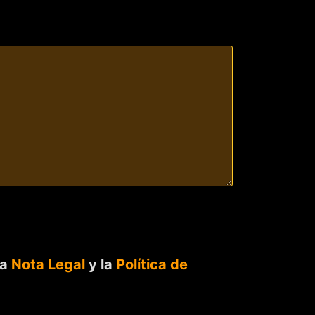
la
Nota Legal
y la
Política de