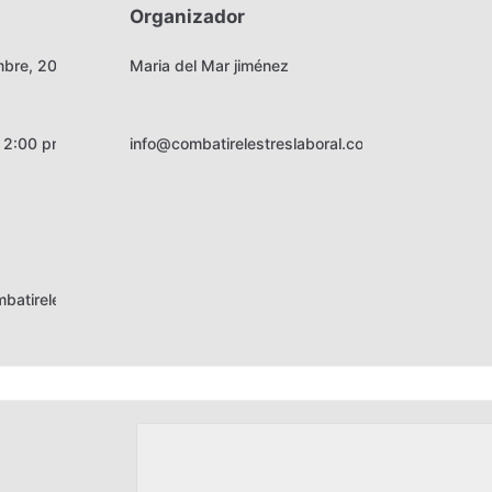
Organizador
Correo
mbre, 2019
Maria del Mar jiménez
electrónico:
- 2:00 pm
info@combatirelestreslaboral.com
mbatirelestreslaboral.com/inscribete/