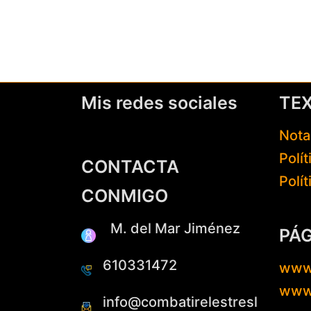
Mis redes sociales
TE
Nota
Polí
CONTACTA
Polí
CONMIGO
M. del Mar Jiménez
PÁ
610331472
www
www.
info@combatirelestresl