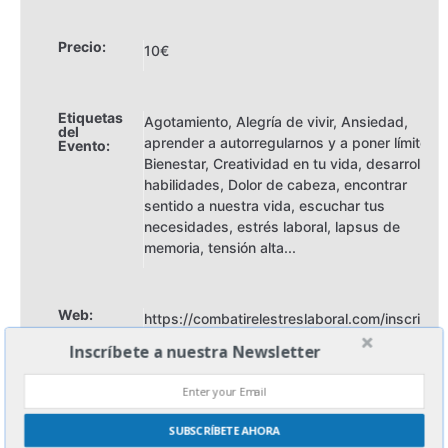
Precio:
10€
Etiquetas
Agotamiento
,
Alegría de vivir
,
Ansiedad
,
del
aprender a autorregularnos y a poner límites
,
Evento:
Bienestar
,
Creatividad en tu vida
,
desarrollo d
habilidades
,
Dolor de cabeza
,
encontrar
sentido a nuestra vida
,
escuchar tus
necesidades
,
estrés laboral
,
lapsus de
memoria
,
tensión alta...
Web:
https://combatirelestreslaboral.com/inscribet
Inscríbete a nuestra Newsletter
Organizador
Sign up today for free and be the first to get notified on new
updates.
Correo
Maria del Mar jiménez
electrónico:
SUBSCRÍBETE AHORA