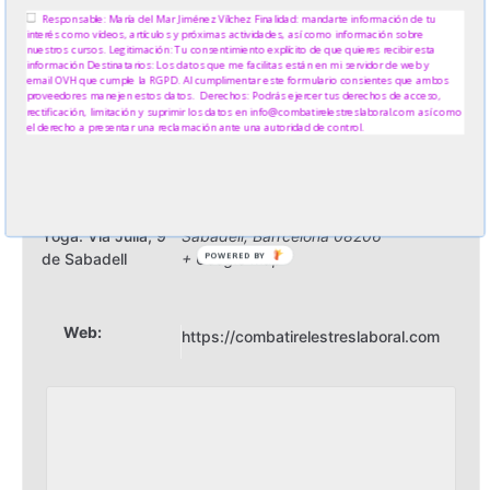
Responsable: María del Mar Jiménez Vílchez Finalidad: mandarte información de tu
interés como vídeos, artículos y próximas actividades, así como información sobre
info@combatirelestreslaboral.com
nuestros cursos. Legitimación: Tu consentimiento explícito de que quieres recibir esta
información Destinatarios: Los datos que me facilitas están en mi servidor de web y
email OVH que cumple la RGPD. Al cumplimentar este formulario consientes que ambos
proveedores manejen estos datos. Derechos: Podrás ejercer tus derechos de acceso,
rectificación, limitación y suprimir los datos en info@combatirelestreslaboral.com así como
el derecho a presentar una reclamación ante una autoridad de control.
Local
Centro PADMA de
Vía Julia, 9
Yoga. Vía Julia, 9
Sabadell
,
Barrcelona
08206
de Sabadell
+ Google Map
POWERED BY
Web:
https://combatirelestreslaboral.com